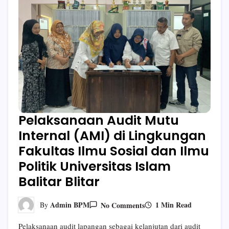
Pelaksanaan Audit Mutu
Internal (AMI) di Lingkungan
Fakultas Ilmu Sosial dan Ilmu
Politik Universitas Islam
Balitar Blitar
On
1 Min Read
Admin BPM
No Comments
By
Pelaksanaan
Audit
Pelaksanaan audit lapangan sebagai kelanjutan dari audit
Mutu