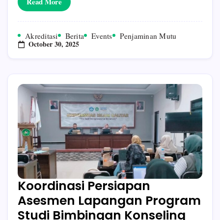
Read More
Islam
Balitar
Blitar
Oleh
Akreditasi
Berita
Events
Penjaminan Mutu
Badan
October 30, 2025
Akreditasi
Nasional
Perguruan
Tinggi
(BAN-
PT)
Koordinasi Persiapan
Asesmen Lapangan Program
Studi Bimbingan Konseling