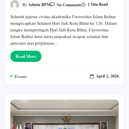
On
1 Min Read
Admin BPM
No Comments
By
Hari
Jadi
Seluruh jajaran civitas akademika Universitas Islam Balitar
Kota
Blitar
mengucapkan Selamat Hari Jadi Kota Blitar ke 120. Dalam
Ke
rangka memperingati Hari Jadi Kota Blitar, Universitas
120
Islam Balitar turut menyampaikan ucapan selamat dan
apresiasi atas perjalanan…
Read More
April 2, 2026
Events