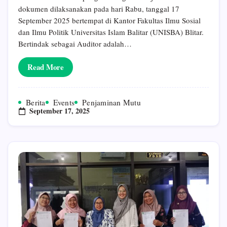
Internal
dokumen dilaksanakan pada hari Rabu, tanggal 17
(AMI)
September 2025 bertempat di Kantor Fakultas Ilmu Sosial
Di
Lingkungan
dan Ilmu Politik Universitas Islam Balitar (UNISBA) Blitar.
Fakultas
Bertindak sebagai Auditor adalah…
Ilmu
Sosial
Dan
Read More
Ilmu
Politik
Universitas
Islam
Berita
Events
Penjaminan Mutu
Balitar
September 17, 2025
Blitar