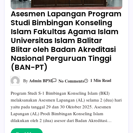
Asesmen Lapangan Program
Studi Bimbingan Konseling
Islam Fakultas Agama Islam
Universitas Islam Balitar
Blitar oleh Badan Akreditasi
Nasional Perguruan Tinggi
(BAN-PT)
On
1 Min Read
Admin BPM
No Comments
By
Asesmen
Lapangan
Program Studi S-1 Bimbingan Konseling Islam (BKI)
Program
Studi
melaksanakan Asesmen Lapangan (AL) selama 2 (dua) hari
Bimbingan
yaitu pada tanggal 29 dan 30 Oktober 2025. Asesmen
Konseling
Islam
Lapangan (AL) Prodi Bimbingan Konseling Islam
Fakultas
dilakukan oleh 2 (dua) asesor dari Badan Akreditasi…
Agama
Islam
Universitas