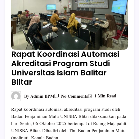
Rapat Koordinasi Automasi
Akreditasi Program Studi
Universitas Islam Balitar
Blitar
On
1 Min Read
Admin BPM
No Comments
By
Rapat
Koordinasi
Rapat koordinasi automasi akreditasi program studi oleh
Automasi
Akreditasi
Badan Penjaminan Mutu UNISBA Blitar dilaksanakan pada
Program
hari Senin, 06 Oktober 2025 bertempat di Ruang Majapahit
Studi
Universitas
UNISBA Blitar. Dihadiri oleh Tim Badan Penjaminan Mutu
Islam
(meliputi, Kepala Badan…