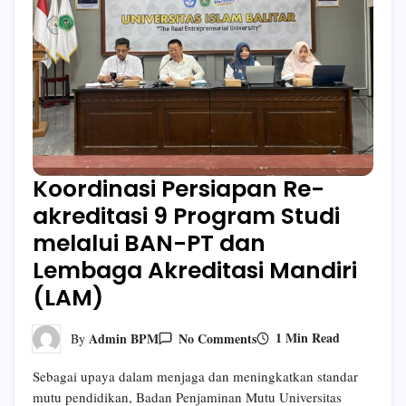
Koordinasi Persiapan Re-
akreditasi 9 Program Studi
melalui BAN-PT dan
Lembaga Akreditasi Mandiri
(LAM)
On
1 Min Read
Admin BPM
No Comments
By
Koordinasi
Persiapan
Sebagai upaya dalam menjaga dan meningkatkan standar
Re-
Akreditasi
mutu pendidikan, Badan Penjaminan Mutu Universitas