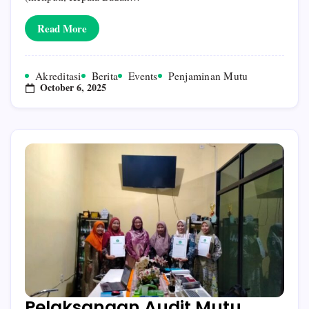
Balitar
Blitar
Read More
Akreditasi
Berita
Events
Penjaminan Mutu
October 6, 2025
Pelaksanaan Audit Mutu