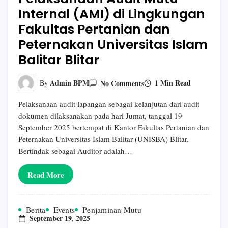
Internal (AMI) di Lingkungan
Fakultas Pertanian dan
Peternakan Universitas Islam
Balitar Blitar
On
1 Min Read
Admin BPM
No Comments
By
Pelaksanaan
Audit
Pelaksanaan audit lapangan sebagai kelanjutan dari audit
Mutu
Internal
dokumen dilaksanakan pada hari Jumat, tanggal 19
(AMI)
September 2025 bertempat di Kantor Fakultas Pertanian dan
Di
Lingkungan
Peternakan Universitas Islam Balitar (UNISBA) Blitar.
Fakultas
Bertindak sebagai Auditor adalah…
Pertanian
Dan
Peternakan
Read More
Universitas
Islam
Balitar
Blitar
Berita
Events
Penjaminan Mutu
September 19, 2025