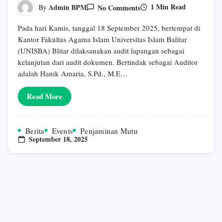
On
1 Min Read
Admin BPM
No Comments
By
Pelaksanaan
Audit
Pada hari Kamis, tanggal 18 September 2025, bertempat di
Mutu
Internal
Kantor Fakultas Agama Islam Universitas Islam Balitar
(AMI)
(UNISBA) Blitar dilaksanakan audit lapangan sebagai
Di
Lingkungan
kelanjutan dari audit dokumen. Bertindak sebagai Auditor
Fakultas
adalah Hanik Amaria, S.Pd., M.E…
Agama
Islam
Universitas
Read More
Islam
Balitar
Blitar
Berita
Events
Penjaminan Mutu
September 18, 2025