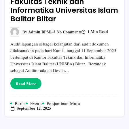
Fakultas Teknik dan
Informatika Universitas Islam
Balitar Blitar
On
1 Min Read
Admin BPM
No Comments
By
Pelaksanaan
Audit
Audit lapangan sebagai kelanjutan dari audit dokumen
Mutu
Internal
dilaksanakan pada hari Kamis, tanggal 11 September 2025
(AMI)
bertempat di Kantor Fakultas Teknik dan Informatika
Di
Lingkungan
Universitas Islam Balitar (UNISBA) Blitar. Bertindak
Fakultas
sebagai Auditor adalah Devita…
Teknik
Dan
Informatika
Read More
Universitas
Islam
Balitar
Blitar
Berita
Events
Penjaminan Mutu
September 12, 2025