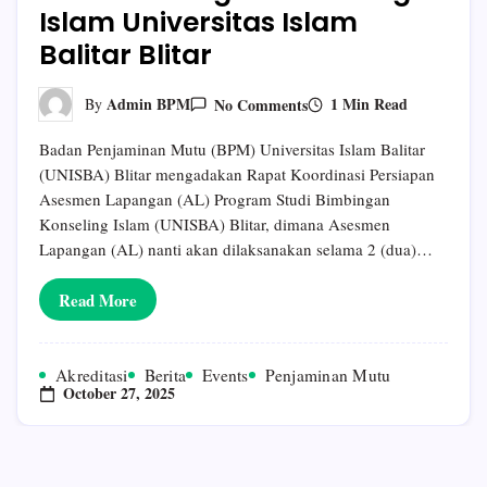
Islam Universitas Islam
Balitar Blitar
On
1 Min Read
Admin BPM
No Comments
By
Koordinasi
Persiapan
Badan Penjaminan Mutu (BPM) Universitas Islam Balitar
Asesmen
Lapangan
(UNISBA) Blitar mengadakan Rapat Koordinasi Persiapan
Program
Asesmen Lapangan (AL) Program Studi Bimbingan
Studi
Bimbingan
Konseling Islam (UNISBA) Blitar, dimana Asesmen
Konseling
Lapangan (AL) nanti akan dilaksanakan selama 2 (dua)…
Islam
Universitas
Islam
Read More
Balitar
Blitar
Akreditasi
Berita
Events
Penjaminan Mutu
October 27, 2025