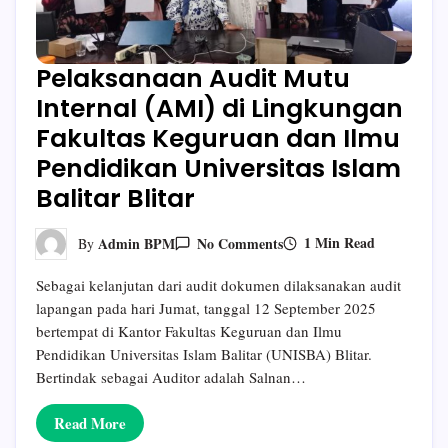
Pelaksanaan Audit Mutu
Internal (AMI) di Lingkungan
Fakultas Keguruan dan Ilmu
Pendidikan Universitas Islam
Balitar Blitar
On
1 Min Read
Admin BPM
No Comments
By
Pelaksanaan
Audit
Sebagai kelanjutan dari audit dokumen dilaksanakan audit
Mutu
Internal
lapangan pada hari Jumat, tanggal 12 September 2025
(AMI)
bertempat di Kantor Fakultas Keguruan dan Ilmu
Di
Lingkungan
Pendidikan Universitas Islam Balitar (UNISBA) Blitar.
Fakultas
Bertindak sebagai Auditor adalah Salnan…
Keguruan
Dan
Ilmu
Read More
Pendidikan