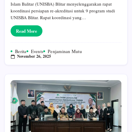
9
Islam Balitar (UNISBA) Blitar menyelenggarakan rapat
Program
Studi
koordinasi persiapan re-akreditasi untuk 9 program studi
Melalui
UNISBA Blitar. Rapat koordinasi yang…
BAN-
PT
Dan
Read More
Lembaga
Akreditasi
Mandiri
(LAM)
Berita
Events
Penjaminan Mutu
November 26, 2025