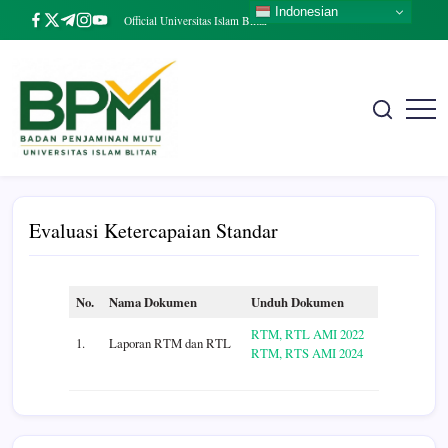
Skip
Indonesian
https://www.facebook.com/
https://twitter.com/
https://t.me/
https://www.instagram.com/
https://youtube.com/
Official Universitas Islam Blitar
to
content
Badan
The
Real
Penjaminan
Entrepreneurial
Mutu
University
UNISBA
Evaluasi Ketercapaian Standar
Blitar
No.
Nama Dokumen
Unduh Dokumen
RTM, RTL AMI 2022
1.
Laporan RTM dan RTL
RTM, RTS AMI 2024