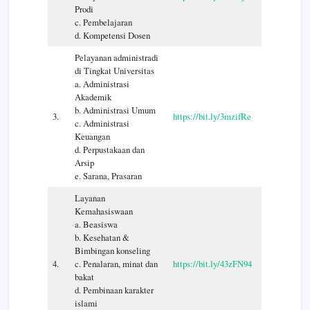
Prodi
c. Pembelajaran
d. Kompetensi Dosen
Pelayanan administradi
di Tingkat Universitas
a. Administrasi
Akademik
b. Administrasi Umum
3.
https://bit.ly/3mzifRe
c. Administrasi
Keuangan
d. Perpustakaan dan
Arsip
e. Sarana, Prasaran
Layanan
Kemahasiswaan
a. Beasiswa
b. Kesehatan &
Bimbingan konseling
4.
c. Penalaran, minat dan
https://bit.ly/43zFN94
bakat
d. Pembinaan karakter
islami