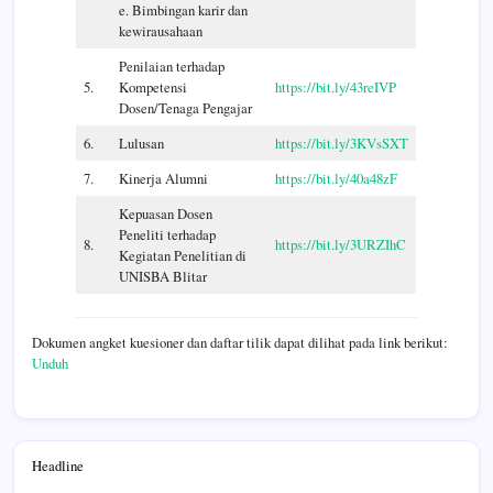
e. Bimbingan karir dan
kewirausahaan
Penilaian terhadap
5.
Kompetensi
https://bit.ly/43reIVP
Dosen/Tenaga Pengajar
6.
Lulusan
https://bit.ly/3KVsSXT
7.
Kinerja Alumni
https://bit.ly/40a48zF
Kepuasan Dosen
Peneliti terhadap
8.
https://bit.ly/3URZIhC
Kegiatan Penelitian di
UNISBA Blitar
Dokumen angket kuesioner dan daftar tilik dapat dilihat pada link berikut:
Unduh
Headline