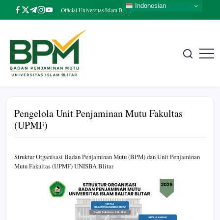
Skip
Indonesian
https://www.facebook.com/
https://twitter.com/
https://t.me/
https://www.instagram.com/
https://youtube.com/
Official Universitas Islam Blitar
to
content
Badan
The
Real
Penjaminan
Entrepreneurial
Mutu
University
UNISBA
Pengelola Unit Penjaminan Mutu Fakultas
Blitar
(UPMF)
Struktur Organisasi Badan Penjaminan Mutu (BPM) dan Unit Penjaminan
Mutu Fakultas (UPMF) UNISBA Blitar